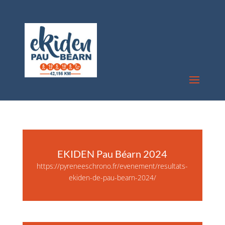
EKIDEN Pau Béarn 2024
https://pyreneeschrono.fr/evenement/resultats-
ekiden-de-pau-bearn-2024/