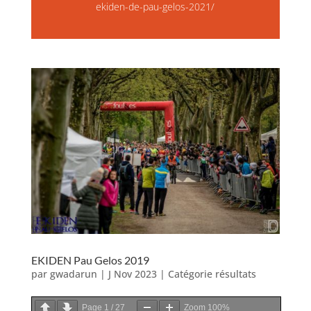
ekiden-de-pau-gelos-2021/
EKIDEN Pau Gelos 2019
par
gwadarun
|
J Nov 2023
|
Catégorie résultats
Page
1
/
27
Zoom
100%